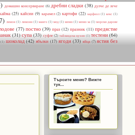
)
дребни сладки
(38)
домашно консервиране
(6)
дулче де лече
кайма
(25)
кайсии
(9)
картофи
(22)
карамел
(2)
карфиол
(1)
кекс
(1)
7)
лимон
(1)
лимони
(1)
манго
(1)
мед
(1)
меню
(1)
меню за
(1)
морски дарове
лодове
(77)
постно
(39)
предястие
праз
(12)
празник
(11)
панак
(31)
супа
(33)
тестени
(64)
суфле
(2)
тайландска кухня
(1)
шоколад
(42)
ягоди
(33)
ястия без
ябълки
(17)
яйца
(7)
(1)
Търсите меню? Вижте
тук...