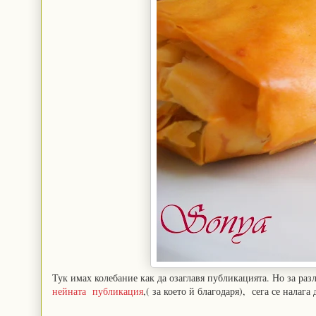
Тук имах колебание как да озаглавя публикацията. Но за разли
нейната публикация
,( за което й благодаря), сега се налаг