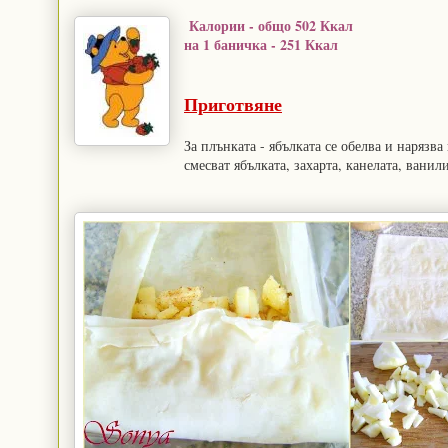
Калории - общо 502 Ккал
на 1 баничка - 251 Ккал
Приготвяне
За плънката - ябълката се обелва и нарязва
смесват ябълката, захарта, канелата, ванил