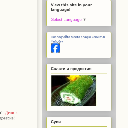
View this site in your
language!
Select Language
▼
Последвайте Моето сладко хоби във
Фейсбук
Салати и предястия
а''
Дени в
 доверие!
Супи