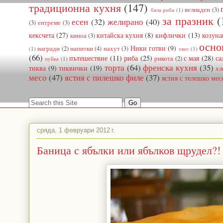
традиционна кухня
(147)
великден
(3)
бяла риба
(1)
за празник
(
есен
(32)
желирано
(40)
(3)
ентреме
(3)
кексчета
(27)
китайска кухня
(8)
кифлички
(13)
козуна
киноа
(3)
осно
Ники готви
(9)
награди
(2)
напитки
(4)
нахут
(3)
(1)
овес
(1)
(66)
пътешествие
(11)
риба
(25)
с мая
(28)
са
рикота
(2)
пуйка
(1)
торта
(64)
френска кухня
(35)
тиква
(9)
тиквички
(19)
хл
месо
(47)
ястия с пилешко филе
(37)
ястия с телешко мес
сряда, 1 февруари 2012 г.
Баница с ябълки или ябълков щрудел?! 