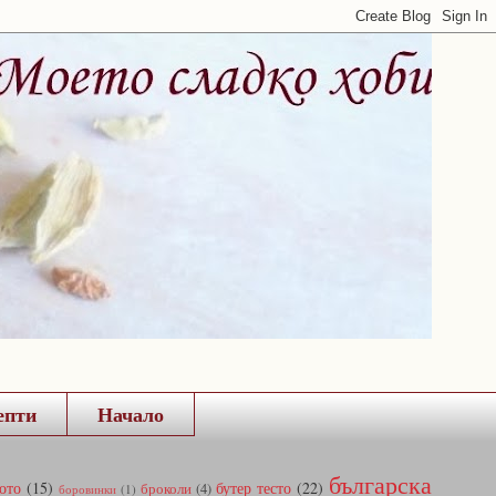
епти
Начало
българска
ото
(15)
бутер тесто
(22)
броколи
(4)
боровинки
(1)