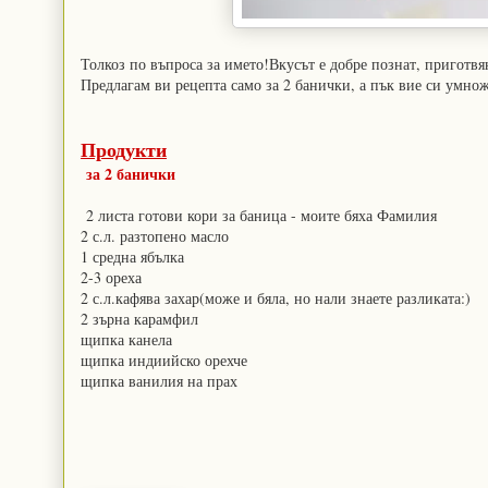
Толкоз по въпроса за името!Вкусът е добре познат, приготвя
Предлагам ви рецепта само за 2 банички, а пък вие си умно
Продукти
за 2 банички
2 листа готови кори за баница - моите бяха Фамилия
2 с.л. разтопено масло
1 средна ябълка
2-3 ореха
2 с.л.кафява захар(може и бяла, но нали знаете разликата:)
2 зърна карамфил
щипка канела
щипка индиийско орехче
щипка ванилия на прах