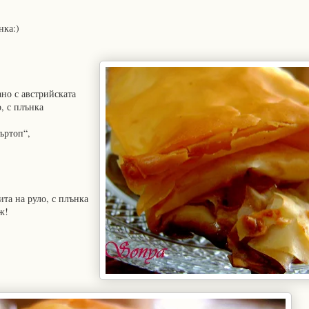
нка:)
ано с австрийската
, с плънка
въртоп“,
та на руло, с плънка
ж!