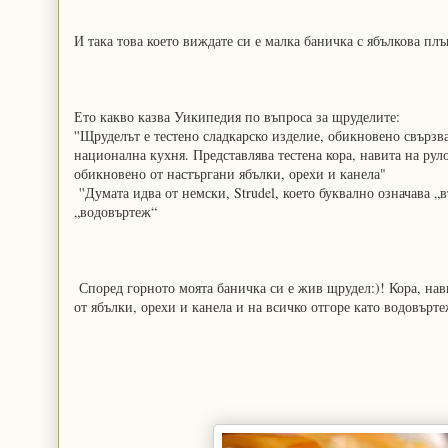
И така това което виждате си е малка баничка с ябълкова плъ
Ето какво казва Уикипедия по въпроса за щруделите:
''Щруделът е тестено сладкарско изделие, обикновено свързв
национална кухня. Представлява тестена кора, навита на руло
обикновено от настъргани ябълки, орехи и канела"
''Думата идва от немски, Strudel, което буквално означава „
„водовъртеж“
Според горното моята баничка си е жив щрудел:)! Кора, нави
от ябълки, орехи и канела и на всичко отгоре като водовърте