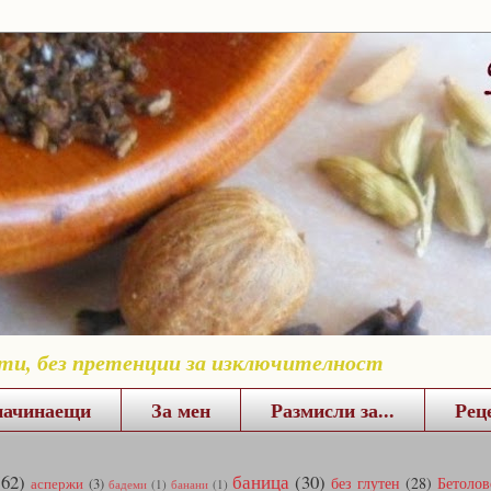
пти, без претенции за изключителност
начинаещи
За мен
Размисли за...
Рец
(62)
баница
(30)
без глутен
(28)
Бетолов
аспержи
(3)
бадеми
(1)
банани
(1)