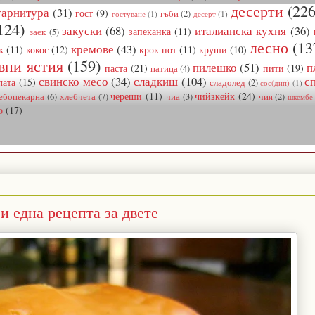
десерти
(226
гарнитура
(31)
гост
(9)
гъби
(2)
гостуване
(1)
десерт
(1)
124)
закуски
(68)
италианска кухня
(36)
запеканка
(11)
заек
(5)
лесно
(13
кремове
(43)
к
(11)
кокос
(12)
крок пот
(11)
круши
(10)
вни ястия
(159)
пилешко
(51)
п
паста
(21)
пити
(19)
патица
(4)
свинско месо
(34)
сладкиш
(104)
с
лата
(15)
сладолед
(2)
сос(дип)
(1)
череши
(11)
чийзкейк
(24)
ебопекарна
(6)
хлебчета
(7)
чиа
(3)
чия
(2)
шкембе
о
(17)
и една рецепта за двете