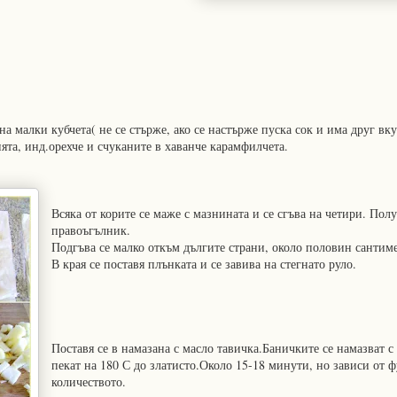
 на малки кубчета( не се стърже, ако се настърже пуска сок и има друг вку
ията, инд.орехче и счуканите в хаванче карамфилчета.
Всяка от корите се маже с мазнината и се сгъва на четири. Пол
правоъгълник.
Подгъва се малко откъм дългите страни, около половин сантиме
В края се поставя плънката и се завива на стегнато руло.
Поставя се в намазана с масло тавичка.Баничките се намазват с
пекат на 180 С до златисто.Около 15-18 минути, но зависи от ф
количеството.