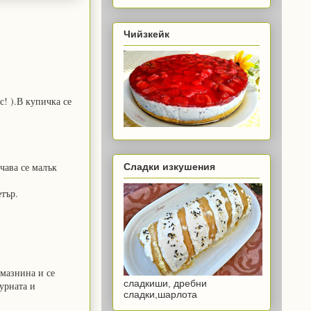
Чийзкейк
с! ).В купичка се
учава се малък
Сладки изкушения
тър.
 мазнина и се
сладкиши, дребни
урната и
сладки,шарлота