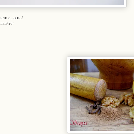
нето е лесно!
жавайте!