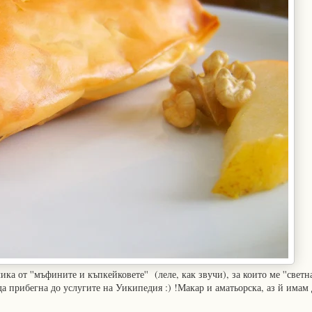
ка от ''мъфините и къпкейковете'' (леле, как звучи), за които ме ''светн
а да прибегна до услугите на Уикипедия :) !Макар и аматьорска, аз й имам