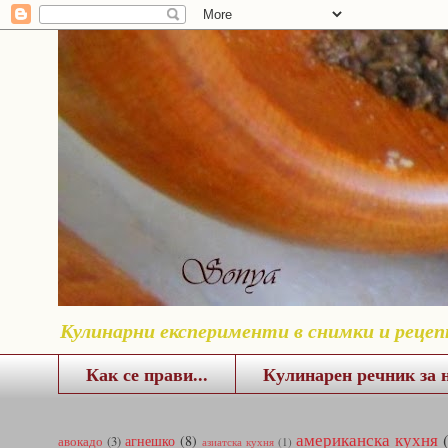
Кулинарни експерименти в снимки и реце
Как се прави...
Кулинарен речник за 
американска кухня
агнешко
(8)
авокадо
(3)
азиатска кухня
(1)